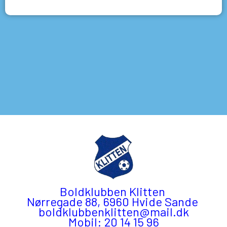
Boldklubben Klitten
Nørregade 88, 6960 Hvide Sande
boldklubbenklitten@mail.dk
Mobil: 20 14 15 96